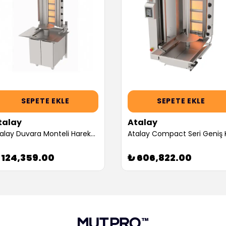
SEPETE EKLE
SEPETE EKLE
talay
Atalay
Atalay Duvara Monteli Hareketli Alt Arabalı Döner Sabit Makinesi, 6 Radyanlı, LPG'li (Servis Garantili)
 124,359.00
₺ 606,822.00