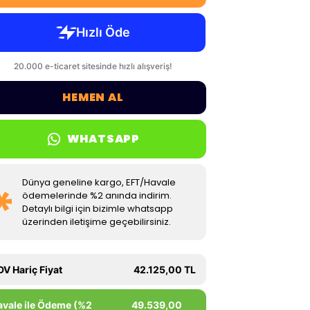
HEMEN AL
WHATSAPP
Dünya geneline kargo, EFT/Havale
ödemelerinde %2 anında indirim.
Detaylı bilgi için bizimle whatsapp
üzerinden iletişime geçebilirsiniz.
DV Hariç Fiyat
42.125,00 TL
avale ile Ödeme (%2
49.539,00