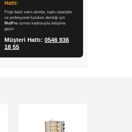
Hattı:
Proje bazlı satın alımlar, toplu siparişler
ve profesyonel kurulum desteği için
MutPro
uzman kadrosuyla iletişime
geçin:
Müşteri Hattı:
0546 936
18 55