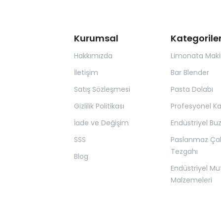
Kurumsal
Kategorile
Hakkımızda
Limonata Maki
İletişim
Bar Blender
Satış Sözleşmesi
Pasta Dolabı
Gizlilik Politikası
Profesyonel K
İade ve Değişim
Endüstriyel Bu
SSS
Paslanmaz Ça
Tezgahı
Blog
Endüstriyel Mu
Malzemeleri