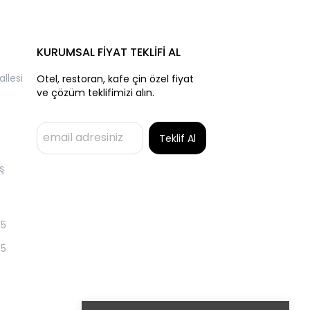
KURUMSAL FİYAT TEKLİFİ AL
llesi
Otel, restoran, kafe çin özel fiyat
ve çözüm teklifimizi alın.
Teklif Al
ş
55
55