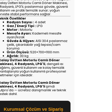
talay Üstten Motorlu Camlı Döner Makinesi,
 Radyanlı, LPG'li; paslanmaz gövde, güvenli
llanım ve pratik temizlik sunar; yoğun
erviste stabil performans sağlar.
eknik Özellikler
Radyan Sayısı :
4 adet
Gaz / Enerji Tipi :
LPG
Motor :
Motorlu
Mesafe Ayarı:
Kademeli mesafe
ayarı/kızak
Gövde & Hijyen:
AISI 304 paslanmaz
çelik, çıkarılabilir yağ tepsisi/cam
koruma
Ürün Ölçüsü:
520×700×1100 mm
Ağırlık:
30 kg
talay Üstten Motorlu Camlı Döner
akinesi, 4 Radyanlı, LPG'li
, dengeli ısı
ğılımı, güvenli kullanım ve kolay temizlik
vantajlarıyla yoğun kullanımlı profesyonel
letmeler için idealdir.
talay Üstten Motorlu Camlı Döner
akinesi, 4 Radyanlı, LPG'li
şimdi
utpro'da — ücretsiz danışmanlık ve teknik
stek dahil.
Kurumsal Çözüm ve Sipariş