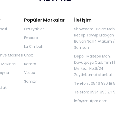
r
Popüler Markalar
İletişim
nesi
Öztiryakiler
Showroom : Balaç Maha
Recep Tayyip Erdoğan
Empero
Bulvarı No:114 Atakum /
La Cimbali
Samsun
ahve Makinesi
Unox
Depo : Maltepe Mah.
Davutpaşa Cad. Tim 1 İ
z Makinesi
Remta
Merkezi. No:6/24
lışma
Vosco
Zeytinburnu/İstanbul
Samixir
Telefon : 0546 936 18 
tfak
Telefon: 0534 893 24 
info@mutpro.com