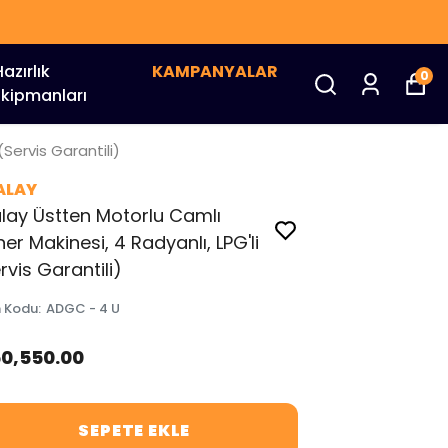
Hazırlık
KAMPANYALAR
0
Ekipmanları
Servis Garantili)
ALAY
lay Üstten Motorlu Camlı
er Makinesi, 4 Radyanlı, LPG'li
rvis Garantili)
n Kodu
:
ADGC - 4 U
50,550.00
SEPETE EKLE