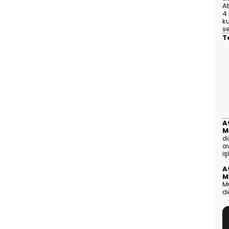
A
4
ku
s
T
A
M
da
a
iş
A
M
M
de