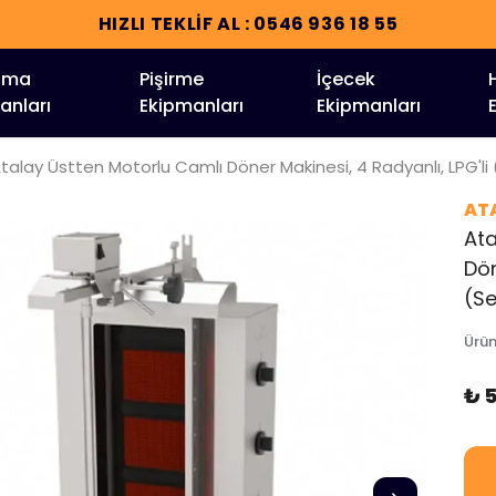
HIZLI TEKLİF AL : 0546 936 18 55
tma
Pişirme
İçecek
anları
Ekipmanları
Ekipmanları
talay Üstten Motorlu Camlı Döner Makinesi, 4 Radyanlı, LPG'li (
AT
Ata
Dön
(Se
Ürü
₺ 