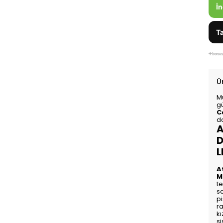
İn
Ta
Ü
M
g
C
do
A
D
L
A
M
t
s
pi
ra
k
si