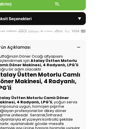
dirim)
TL
ksit Seçenekleri
▼
rün Açıklaması
utfağınızın Döner Ocağı altyapısını
üçlendirmek için
Atalay Üstten Motorlu
amlı Döner Makinesi, 4 Radyanlı, LPG'li
ğru bir adım olacaktır.
talay Üstten Motorlu Camlı
öner Makinesi, 4 Radyanlı,
PG'li
talay Üstten Motorlu Camlı Döner
akinesi, 4 Radyanlı, LPG'li
, yoğun servis
emposuna uygun, homojen pişirme
ağlayan profesyonel bir dikey döner
şirme ünitesidir. Seramik/infrared
dyanlarıyla et yüzeyini kontrollü şekilde
ızartır; ayarlanabilir gövde-mesafe
stemiyle ısıyı ürüne hassas biçimde uygular.