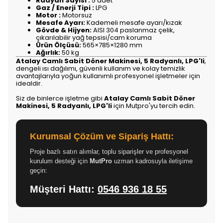
Radyan Sayısı :
5 adet
Gaz / Enerji Tipi :
LPG
Motor :
Motorsuz
Mesafe Ayarı:
Kademeli mesafe ayarı/kızak
Gövde & Hijyen:
AISI 304 paslanmaz çelik,
çıkarılabilir yağ tepsisi/cam koruma
Ürün Ölçüsü:
565×785×1280 mm
Ağırlık:
50 kg
Atalay Camlı Sabit Döner Makinesi, 5 Radyanlı, LPG'li
,
dengeli ısı dağılımı, güvenli kullanım ve kolay temizlik
avantajlarıyla yoğun kullanımlı profesyonel işletmeler için
idealdir.
Siz de binlerce işletme gibi
Atalay Camlı Sabit Döner
Makinesi, 5 Radyanlı, LPG'li
için Mutpro'yu tercih edin.
Kurumsal Çözüm ve Sipariş Hattı:
Proje bazlı satın alımlar, toplu siparişler ve profesyonel
kurulum desteği için
MutPro
uzman kadrosuyla iletişime
geçin:
Müşteri Hattı:
0546 936 18 55