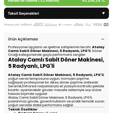
Havale ile Ödeme (%2 İndirim)
43.206,24 TL
Taksit Seçenekleri
▼
Ürün Açıklaması
Profesyonel aşçıların ve işletme sahiplerinin tercihi:
Atalay
Camlı Sabit Döner Makinesi, 5 Radyanlı, LPG'li
. Döner
Ocağı kategorisinde güçlü performans sergiler.
Atalay Camlı Sabit Döner Makinesi,
5 Radyanlı, LPG'li
Atalay Camlı Sabit Döner Makinesi, 5 Radyanlı, LPG'li
,
yoğun servis temposuna uygun, homojen pişirme
sağlayan profesyonel bir dikey döner pişirme ünitesidir.
Seramik/infrared radyanlarıyla et yüzeyini kontrollü şekilde
kızartır; ayarlanabilir gövde-mesafe sistemiyle ısıyı ürüne
hassas biçimde uygular.
Atalay Camlı Sabit Döner Makinesi, 5 Radyanlı, LPG'li;
paslanmaz gövde, güvenli kullanım ve pratik temizlik sunar;
yoğun serviste stabil performans sağlar.
Teknik Özellikler