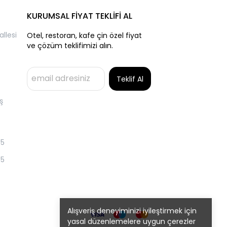
KURUMSAL FİYAT TEKLİFİ AL
llesi
Otel, restoran, kafe çin özel fiyat
ve çözüm teklifimizi alın.
Teklif Al
ş
55
55
Alışveriş deneyiminizi iyileştirmek için
yasal düzenlemelere uygun çerezler