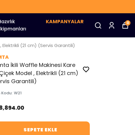
Hazırlık
KAMPANYALAR
0
Ekipmanları
Elektrikli (21 cm) (Servis Garantili)
MTA
ta İkili Waffle Makinesi Kare
Çiçek Model , Elektrikli (21 cm)
rvis Garantili)
n Kodu
:
W21
18,894.00
SEPETE EKLE