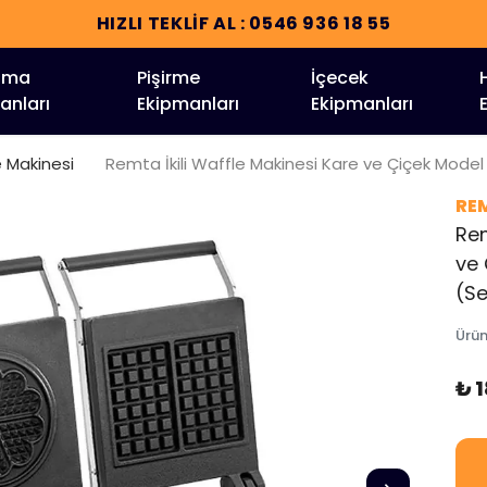
HIZLI TEKLİF AL : 0546 936 18 55
tma
Pişirme
İçecek
anları
Ekipmanları
Ekipmanları
e Makinesi
Remta İkili Waffle Makinesi Kare ve Çiçek Model , 
RE
Rem
ve 
(Se
Ürü
₺ 