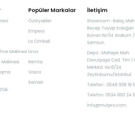
r
Popüler Markalar
İletişim
nesi
Öztiryakiler
Showroom : Balaç Maha
Recep Tayyip Erdoğan
Empero
Bulvarı No:114 Atakum /
La Cimbali
Samsun
ahve Makinesi
Unox
Depo : Maltepe Mah.
Davutpaşa Cad. Tim 1 İ
z Makinesi
Remta
Merkezi. No:6/24
lışma
Vosco
Zeytinburnu/İstanbul
Samixir
Telefon : 0546 936 18 
tfak
Telefon: 0534 893 24 
info@mutpro.com