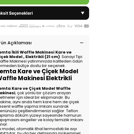
ksit Seçenekleri
▼
rün Açıklaması
emta İkili Waffle Makinesi Kare ve
içek Model , Elektrikli (21 cm)
: Sanayi Tipi
affle Makinesi yatırımınızda kaliteden ödün
ermeden bütçe dostu bir seçenek.
emta Kare ve Çiçek Model
affle Makinesi Elektrikli
emta Kare ve Çiçek Model Waffle
akinesi
, çok yönlü bir çözüm arayan
letmeler için ideal bir ekipmandır. Bu
akine, aynı anda hem kare hem de çiçek
esenli waffle yapma imkanı sunarak
enünüzü çeşitlendirmenizi sağlar. Teflon
aplama döküm yüzeyi sayesinde hamurun
apışmasını engeller ve kolay temizlik imkanı
unar.
 model, otomatik ithal termostatı ile ısıyı
abit tutar, bu da her defasında mükemmel