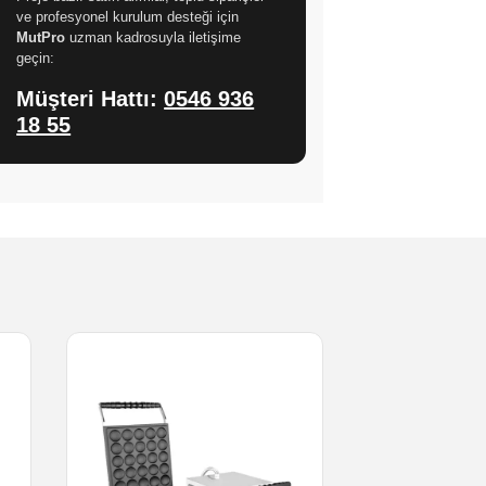
ve profesyonel kurulum desteği için
MutPro
uzman kadrosuyla iletişime
geçin:
Müşteri Hattı:
0546 936
18 55