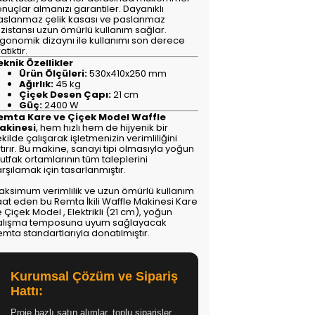
nuçlar almanızı garantiler. Dayanıklı
aslanmaz çelik kasası ve paslanmaz
ezistansı uzun ömürlü kullanım sağlar.
rgonomik dizaynı ile kullanımı son derece
atiktir.
eknik Özellikler
Ürün Ölçüleri:
530x410x250 mm
Ağırlık:
45 kg
Çiçek Desen Çapı:
21 cm
Güç:
2400 W
emta Kare ve Çiçek Model Waffle
akinesi
, hem hızlı hem de hijyenik bir
kilde çalışarak işletmenizin verimliliğini
tırır. Bu makine, sanayi tipi olmasıyla yoğun
tfak ortamlarının tüm taleplerini
rşılamak için tasarlanmıştır.
aksimum verimlilik ve uzun ömürlü kullanım
aat eden bu Remta İkili Waffle Makinesi Kare
 Çiçek Model , Elektrikli (21 cm), yoğun
alışma temposuna uyum sağlayacak
mta standartlarıyla donatılmıştır.
Kurumsal Çözüm ve Sipariş
Hattı:
Proje bazlı satın alımlar, toplu siparişler