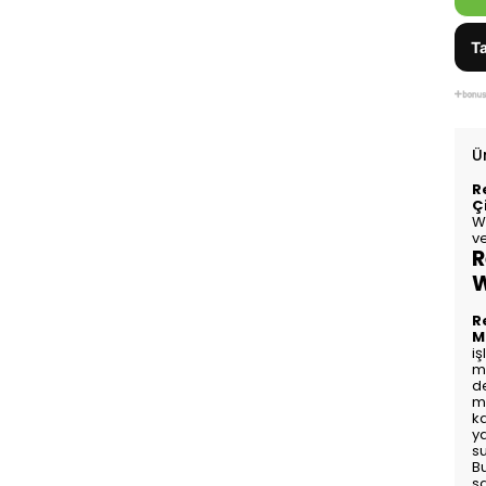
Ta
Ü
R
Ç
W
v
R
W
R
M
iş
m
d
m
k
y
s
Bu
s