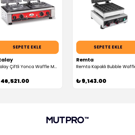
SEPETE EKLE
SEPETE EKLE
talay
Remta
Atalay Çiftli Yonca Waffle Makinesi, Elektrikli (Servis Garantili)
 46,521.00
₺ 9,143.00