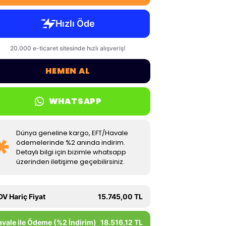
HEMEN AL
WHATSAPP
Dünya geneline kargo, EFT/Havale
ödemelerinde %2 anında indirim.
Detaylı bilgi için bizimle whatsapp
üzerinden iletişime geçebilirsiniz.
DV Hariç Fiyat
15.745,00 TL
avale ile Ödeme (%2 İndirim)
18.516,12 TL