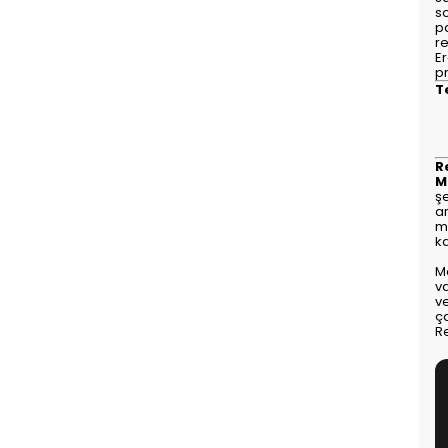
so
p
r
E
pr
T
R
M
şe
ar
mu
ka
M
v
ve
ç
Re