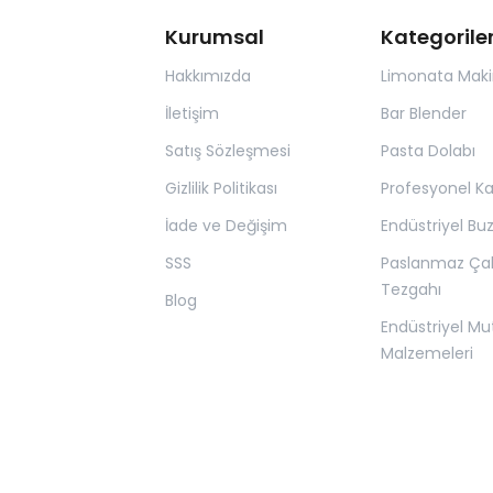
Kurumsal
Kategorile
Hakkımızda
Limonata Maki
İletişim
Bar Blender
Satış Sözleşmesi
Pasta Dolabı
Gizlilik Politikası
Profesyonel K
İade ve Değişim
Endüstriyel Bu
SSS
Paslanmaz Ça
Tezgahı
Blog
Endüstriyel Mu
Malzemeleri