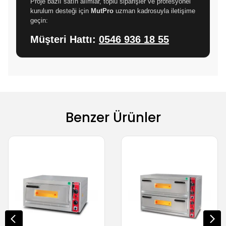
Proje bazlı satın alımlar, toplu siparişler ve profesyonel
kurulum desteği için
MutPro
uzman kadrosuyla iletişime
geçin:
Müşteri Hattı:
0546 936 18 55
Benzer Ürünler