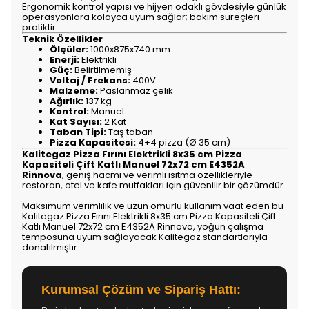
Ergonomik kontrol yapısı ve hijyen odaklı gövdesiyle günlük
operasyonlara kolayca uyum sağlar; bakım süreçleri
pratiktir.
Teknik Özellikler
Ölçüler:
1000x875x740 mm
Enerji:
Elektrikli
Güç:
Belirtilmemiş
Voltaj / Frekans:
400V
Malzeme:
Paslanmaz çelik
Ağırlık:
137 kg
Kontrol:
Manuel
Kat Sayısı:
2 Kat
Taban Tipi:
Taş taban
Pizza Kapasitesi:
4+4 pizza (Ø 35 cm)
Kalitegaz Pizza Fırını Elektrikli 8x35 cm Pizza
Kapasiteli Çift Katlı Manuel 72x72 cm E4352A
Rinnova
, geniş hacmi ve verimli ısıtma özellikleriyle
restoran, otel ve kafe mutfakları için güvenilir bir çözümdür.
Maksimum verimlilik ve uzun ömürlü kullanım vaat eden bu
Kalitegaz Pizza Fırını Elektrikli 8x35 cm Pizza Kapasiteli Çift
Katlı Manuel 72x72 cm E4352A Rinnova, yoğun çalışma
temposuna uyum sağlayacak Kalitegaz standartlarıyla
donatılmıştır.
Kurumsal Çözüm ve Sipariş Hattı: