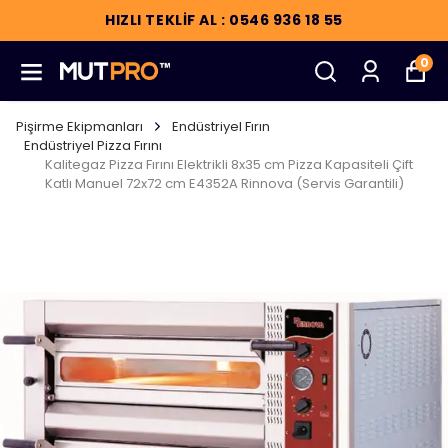
HIZLI TEKLİF AL : 0546 936 18 55
0
Pişirme Ekipmanları
Endüstriyel Fırın
Endüstriyel Pizza Fırını
Kalitegaz Pizza Fırını Elektrikli 8x35 cm Pizza Kapasiteli Çift
Katlı Manuel 72x72 cm E4352A Rinnova (Servis Garantili)