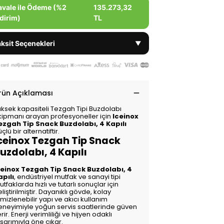
avale ile Ödeme (%2
135.273,32
dirim)
TL
ksit Seçenekleri
▼
rün Açıklaması
üksek kapasiteli Tezgah Tipi Buzdolabı
kipmanı arayan profesyoneller için
Iceinox
ezgah Tip Snack Buzdolabı, 4 Kapılı
çlü bir alternatiftir.
ceinox Tezgah Tip Snack
uzdolabı, 4 Kapılı
ceinox Tezgah Tip Snack Buzdolabı, 4
apılı
, endüstriyel mutfak ve sanayi tipi
tfaklarda hızlı ve tutarlı sonuçlar için
liştirilmiştir. Dayanıklı gövde, kolay
mizlenebilir yapı ve akıcı kullanım
eneyimiyle yoğun servis saatlerinde güven
rir. Enerji verimliliği ve hijyen odaklı
sarımıyla öne çıkar.