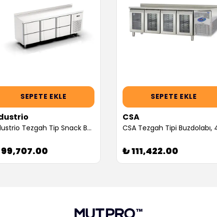
SEPETE EKLE
SEPETE EKLE
dustrio
CSA
Ndustrio Tezgah Tip Snack Buzdolabı , 6 Çekmeceli (Servis Garantili)
 99,707.00
₺ 111,422.00