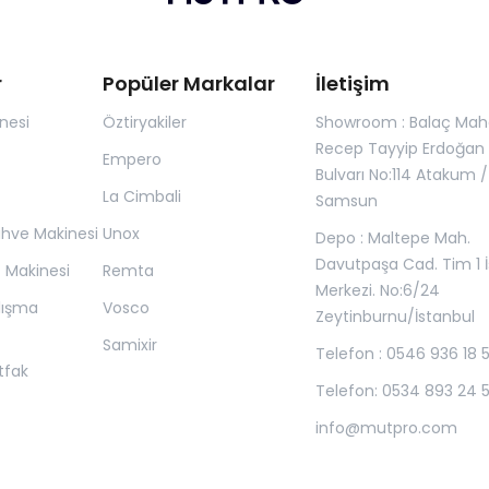
r
Popüler Markalar
İletişim
nesi
Öztiryakiler
Showroom : Balaç Maha
Recep Tayyip Erdoğan
Empero
Bulvarı No:114 Atakum /
La Cimbali
Samsun
ahve Makinesi
Unox
Depo : Maltepe Mah.
Davutpaşa Cad. Tim 1 İ
z Makinesi
Remta
Merkezi. No:6/24
lışma
Vosco
Zeytinburnu/İstanbul
Samixir
Telefon : 0546 936 18 
tfak
Telefon: 0534 893 24 
info@mutpro.com