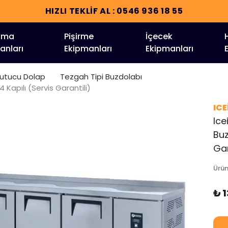
HIZLI TEKLİF AL : 0546 936 18 55
tma
Pişirme
İçecek
anları
Ekipmanları
Ekipmanları
ğutucu Dolap
Tezgah Tipi Buzdolabı
 Kapılı (Servis Garantili)
IC
Ice
Buz
Gar
Ürü
₺ 