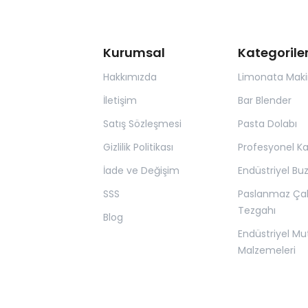
Kurumsal
Kategorile
Hakkımızda
Limonata Maki
İletişim
Bar Blender
Satış Sözleşmesi
Pasta Dolabı
Gizlilik Politikası
Profesyonel K
İade ve Değişim
Endüstriyel Bu
SSS
Paslanmaz Ça
Tezgahı
Blog
Endüstriyel Mu
Malzemeleri