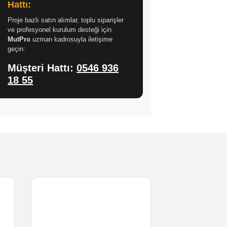
Hattı:
Proje bazlı satın alımlar, toplu siparişler
ve profesyonel kurulum desteği için
MutPro
uzman kadrosuyla iletişime
geçin:
Müşteri Hattı:
0546 936
18 55