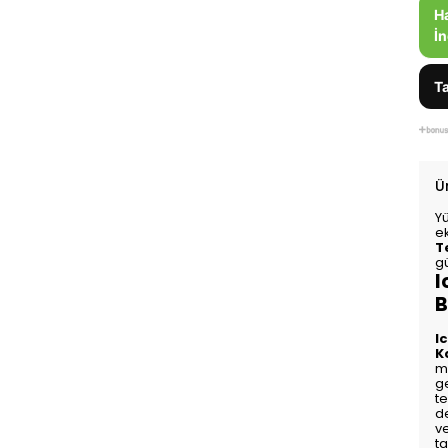
H
İn
Ta
Ü
Y
e
T
gü
I
B
I
K
mu
ge
te
d
ve
ta