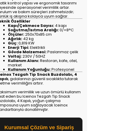
atik kontrol yapısı ve ergonomik tasarımı
ayesinde operasyonel verimlilik artar.
urulum ve bakım süreçleri zahmetsizdir;
ünlük iş akışına kolayca uyum sağlar.
eknik Özellikler
Kapı/Çekmece Sayısı:
4 kapı
Soğutma/Isıtma Aralığı:
0/+8°C
Ölçüler:
250x70x85 cm
Ağırlık:
42 kg
Güç:
0,819 KW
Enerji Tipi:
Elektrikli
Gövde Malzemesi:
Paslanmaz çelik
Voltaj:
230V / 50HZ
Kullanım Alanı:
Restoran, kafe, otel,
market
Kullanım Yoğunluğu:
Profesyonel
ceinox Tezgah Tip Snack Buzdolabı, 4
apılı
, gıdalarınızı güvenli sıcaklıkta tutarak
letme verimliliğini artırır.
aksimum verimlilik ve uzun ömürlü kullanım
aat eden bu Iceinox Tezgah Tip Snack
uzdolabı, 4 Kapılı, yoğun çalışma
emposuna uyum sağlayacak Iceinox
andartlarıyla donatılmıştır.
Kurumsal Çözüm ve Sipariş