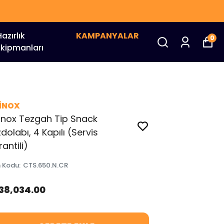
Hazırlık
KAMPANYALAR
0
Ekipmanları
EİNOX
inox Tezgah Tip Snack
dolabı, 4 Kapılı (Servis
antili)
n Kodu
:
CTS.650.N.CR
138,034.00