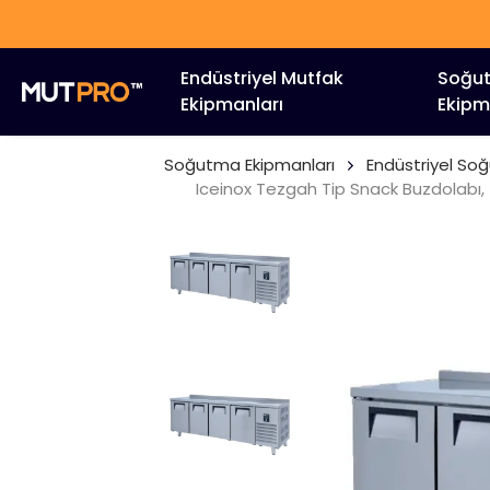
Endüstriyel Mutfak
Soğu
Ekipmanları
Ekipm
Soğutma Ekipmanları
Endüstriyel So
Iceinox Tezgah Tip Snack Buzdolabı, 4