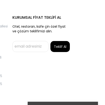
KURUMSAL FİYAT TEKLİFİ AL
llesi
Otel, restoran, kafe çin özel fiyat
ve çözüm teklifimizi alın.
Teklif Al
ş
55
55