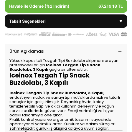
Havale ile Ödeme (%2 İndirim)
67.219,18 TL
Taksit Seçenekleri
▼
Ürün Açıklaması
Yüksek kapasiteli Tezgah Tipi Buzdolabı ekipmanı arayan
profesyoneller için
Iceinox Tezgah Tip Snack
Buzdolabı, 3 Kapılı
güçlü bir alternatiftir.
Iceinox Tezgah Tip Snack
Buzdolabı, 3 Kapılı
Iceinox Tezgah Tip Snack Buzdolabı, 3 Kapılı
,
endüstriyel mutfak ve sanayi tipi mutfaklarda hızlı ve tutarlı
sonuçlar için geliştirilmiştir. Dayanıklı gövde, kolay
temizlenebilir yapı ve akıcı kullanım deneyimiyle yoğun
servis saatlerinde güven verir. Enerji verimliliği ve hijyen
odaklı tasarımıyla öne çıkar.
Pratik kontrol yapısı ve ergonomik tasarımı sayesinde
operasyonel verimlilik artar. Kurulum ve bakım süreçleri
zahmetsizdir; günlük iş akışına kolayca uyum sağlar.