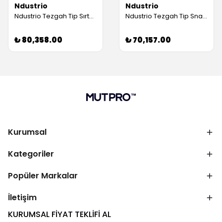
Ndustrio
Ndustrio
Ndustrio Tezgah Tip Sırtsız Snack Buzdolabı, 4 Kapılı (Servis Garantili)
Ndustrio Tezgah Tip Snack Derin Dondurucu Üst Tablasız, 2 Kapılı (Servis Garantili)
₺ 80,358.00
₺ 70,157.00
Kurumsal
Kategoriler
Popüler Markalar
İletişim
KURUMSAL FİYAT TEKLİFİ AL