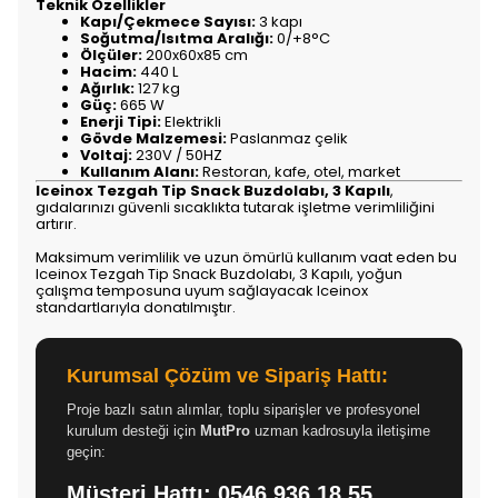
Teknik Özellikler
Kapı/Çekmece Sayısı:
3 kapı
Soğutma/Isıtma Aralığı:
0/+8°C
Ölçüler:
200x60x85 cm
Hacim:
440 L
Ağırlık:
127 kg
Güç:
665 W
Enerji Tipi:
Elektrikli
Gövde Malzemesi:
Paslanmaz çelik
Voltaj:
230V / 50HZ
Kullanım Alanı:
Restoran, kafe, otel, market
Iceinox Tezgah Tip Snack Buzdolabı, 3 Kapılı
,
gıdalarınızı güvenli sıcaklıkta tutarak işletme verimliliğini
artırır.
Maksimum verimlilik ve uzun ömürlü kullanım vaat eden bu
Iceinox Tezgah Tip Snack Buzdolabı, 3 Kapılı, yoğun
çalışma temposuna uyum sağlayacak Iceinox
standartlarıyla donatılmıştır.
Kurumsal Çözüm ve Sipariş Hattı:
Proje bazlı satın alımlar, toplu siparişler ve profesyonel
kurulum desteği için
MutPro
uzman kadrosuyla iletişime
geçin:
Müşteri Hattı:
0546 936 18 55