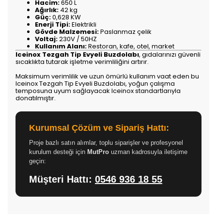
Hacim:
650 L
Ağırlık:
42 kg
Güç:
0,628 KW
Enerji Tipi:
Elektrikli
Gövde Malzemesi:
Paslanmaz çelik
Voltaj:
230V / 50HZ
Kullanım Alanı:
Restoran, kafe, otel, market
Iceinox Tezgah Tip Evyeli Buzdolabı
, gıdalarınızı güvenli
sıcaklıkta tutarak işletme verimliliğini artırır.
Maksimum verimlilik ve uzun ömürlü kullanım vaat eden bu
Iceinox Tezgah Tip Evyeli Buzdolabı, yoğun çalışma
temposuna uyum sağlayacak Iceinox standartlarıyla
donatılmıştır.
Kurumsal Çözüm ve Sipariş Hattı:
Proje bazlı satın alımlar, toplu siparişler ve profesyonel
kurulum desteği için
MutPro
uzman kadrosuyla iletişime
geçin:
Müşteri Hattı:
0546 936 18 55