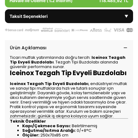
Havale ile Ödeme (%2 İndirim)
118.485,92 TL
Taksit Seçenekleri
▼
Ürün Açıklaması
Ticari mutfak yatırımlarında doğru tercih:
Iceinox Tezgah
Tip Evyeli Buzdolabı
. Tezgah Tipi Buzdolabı alanında
güvenilir performans sunar.
Iceinox Tezgah Tip Evyeli Buzdolabı
Iceinox Tezgah Tip Evyeli Buzdolabı
, endüstriyel mutfak
ve sanayi tipi mutfaklarda hızlı ve tutarlı sonuçlar için
geliştirilmiştir. Dayanıklı gövde, kolay temizlenebilir yapı ve
akıcı kullanım deneyimiyle yoğun servis saatlerinde güven
verir. Enerji verimliliği ve hijyen odaklı tasarımıyla öne çıkar.
Pratik kontrol yapısı ve ergonomik tasarımı sayesinde
operasyonel verimlilik artar. Kurulum ve bakım süreçleri
zahmetsizdir; günlük iş akışına kolayca uyum sağlar.
Teknik Özellikler
Kapı/Çekmece Sayısı:
Belirtilmemiş
Soğutma/Isıtma Aralığı:
0/+8°C
Ölçüler:
250x70x85 cm