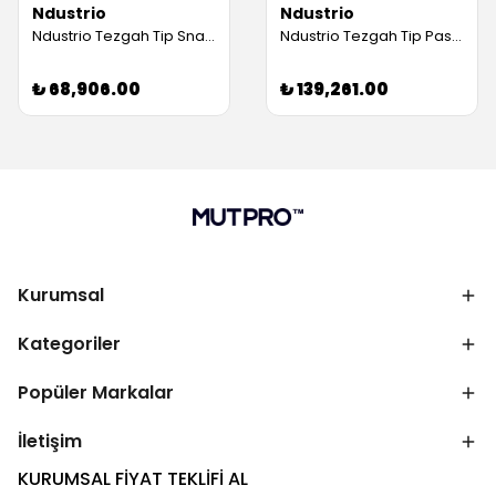
Ndustrio
Ndustrio
Ndustrio Tezgah Tip Snack Buzdolabı, 2 Çekmeceli, 1 Kapılı (Servis Garantili)
Ndustrio Tezgah Tip Pastane Buzdolabı, 4 Cam Kapılı (Servis Garantili)
₺ 68,906.00
₺ 139,261.00
Kurumsal
Kategoriler
Popüler Markalar
İletişim
KURUMSAL FİYAT TEKLİFİ AL