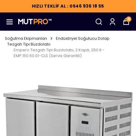
HIZLI TEKLİF AL : 0546 936 18 55
0
Soğutma Ekipmanları
Endüstriyel Soğutucu Dolap
Tezgah Tipi Buzdolabı
Empero Tezgah Tipi Buzdolabı, 2 Kapılı, 250 lt -
EMP.150.60.01-CLS (Servis Garantili)