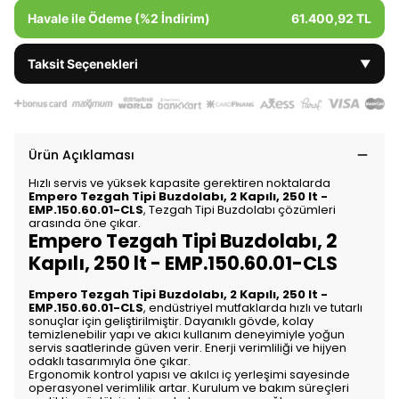
Havale ile Ödeme (%2 İndirim)
61.400,92 TL
Taksit Seçenekleri
▼
Ürün Açıklaması
Hızlı servis ve yüksek kapasite gerektiren noktalarda
Empero Tezgah Tipi Buzdolabı, 2 Kapılı, 250 lt -
EMP.150.60.01-CLS
, Tezgah Tipi Buzdolabı çözümleri
arasında öne çıkar.
Empero Tezgah Tipi Buzdolabı, 2
Kapılı, 250 lt - EMP.150.60.01-CLS
Empero Tezgah Tipi Buzdolabı, 2 Kapılı, 250 lt -
EMP.150.60.01-CLS
, endüstriyel mutfaklarda hızlı ve tutarlı
sonuçlar için geliştirilmiştir. Dayanıklı gövde, kolay
temizlenebilir yapı ve akıcı kullanım deneyimiyle yoğun
servis saatlerinde güven verir. Enerji verimliliği ve hijyen
odaklı tasarımıyla öne çıkar.
Ergonomik kontrol yapısı ve akılcı iç yerleşimi sayesinde
operasyonel verimlilik artar. Kurulum ve bakım süreçleri