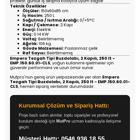
pratiktir; günlük iş akışına kolayca uyum sağlar.
Teknik Özellikler
Ölçüler:
150x60x85 cm
İç Hacim:
250 L
Soğutma / Isıtma Aralığı:
0/+5°C
Kapı / Çekmece:
2 Kapı
Enerji:
Elektrik
Güç:
0.14 KW
Voltaj:
Belirtilmemiş
Ağırlık:
106 kg
Gövde Malzemesi:
Paslanmaz çelik
Raf Sayısı:
Belirtilmemiş
Empero Tezgah Tipi Buzdolabı, 2 Kapılı, 250 lt -
EMP.150.60.01-CLS
, yoğun kullanımlı işletmeler için
güvenilir performans ve uzun ömür sunar.
Mutpro'nun geniş ürün yelpazesinde yer alan
Empero
Tezgah Tipi Buzdolabı, 2 Kapılı, 250 lt - EMP.150.60.01-
CLS
, hemen sipariş verilebilir durumdadır.
Kurumsal Çözüm ve Sipariş Hattı:
Proje bazlı satın alımlar, toplu siparişler ve profesyonel
kurulum desteği için
MutPro
uzman kadrosuyla iletişime
geçin:
Müşteri Hattı:
0546 936 18 55